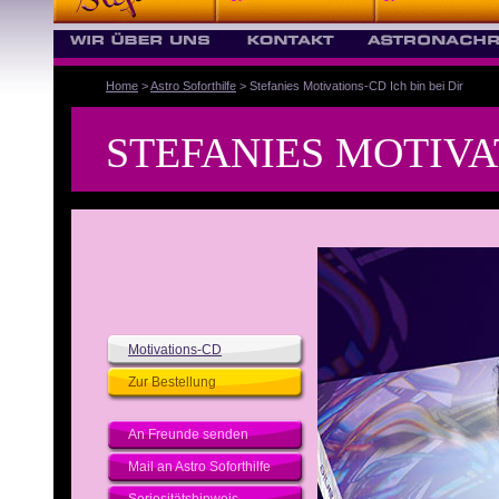
Home
>
Astro Soforthilfe
> Stefanies Motivations-CD Ich bin bei Dir
STEFANIES MOTIVAT
Motivations-CD
Zur Bestellung
An Freunde senden
Mail an Astro Soforthilfe